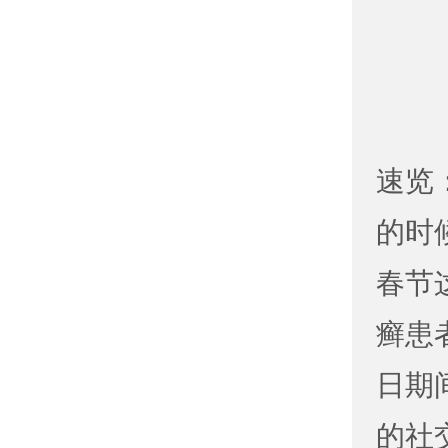
速览
的时
春节
癣患
日期
的社