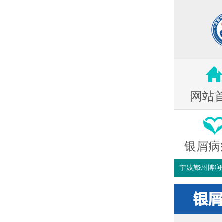
网站
银屑病
宁波鄞州博润