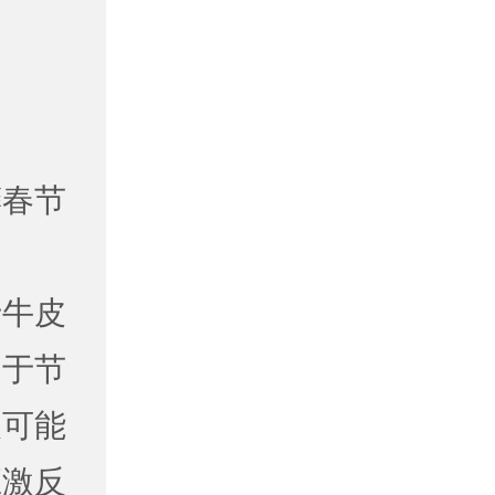
癣春节
于牛皮
由于节
及可能
应激反