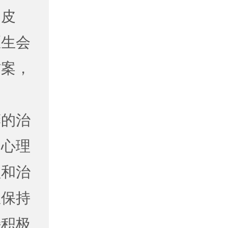
的皮
医生会
方案，
癣的治
、心理
理和治
里保持
持积极