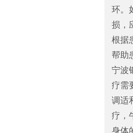
环。
损，
根据
帮助
宁波
疗需
调适
疗，
身体