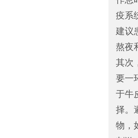
疫系
建议
熬夜
其次
要一
于牛
择。
物，