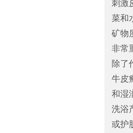
刺激
菜和
矿物
非常
除了
牛皮
和湿
洗浴
或护