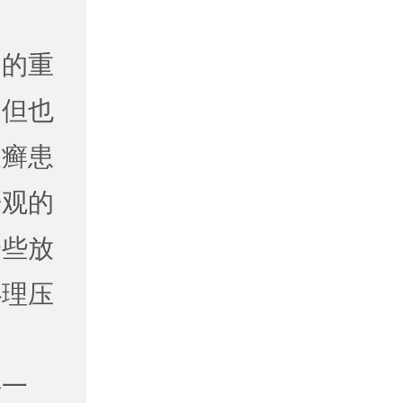
疗的重
，但也
皮癣患
乐观的
一些放
心理压
要一