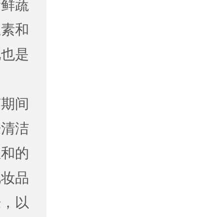
新鲜蔬
生素和
化也是
节期间
肤清洁
温和的
化妆品
肤，以