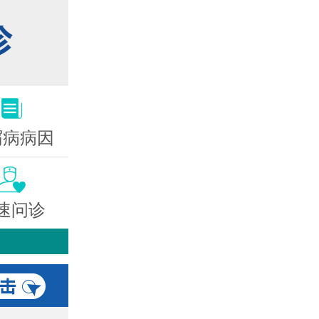
屑病病因
速问诊