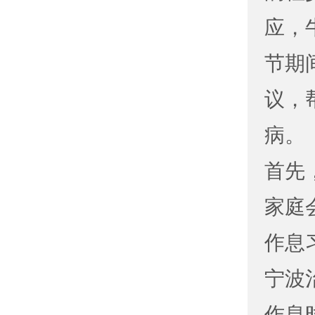
应，
节期
议，
病。
首先
家庭
作息
宁波
作息