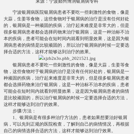
来源：
宁波鄞州博润银屑病专科
宁波银屑病医院
银屑病患者不要吃一些刺激性的食物，像是
大蒜，生姜等食物，这些食物对于银屑病的治疗是没有任何好处
的，银屑病是一种顽固的疾病，治疗起来难度是非常大的，但是
很多银屑病患者都会选择药物来治疗银屑病，这是一种治标不治
本的疾病，患者可能会在短时间内就看到明显效果，这是因为银
屑病患者的病情是比较顽固的，所以治疗银屑病的时候一定要选
择合适的方法，这样才能够达到治疗的效果。
银屑病患者不要吃一些刺激性的食物，像是大蒜，生姜等食
物，这些食物对于银屑病的治疗是没有任何好处的，银屑病是一
种顽固的疾病，治疗起来难度是非常大的，但是很多银屑病患者
都会选择药物来治疗银屑病，这是一种治标不治本的疾病，患者
可能会在短时间内就看到明显效果，这是因为银屑病患者的病情
是比较顽固的，所以治疗银屑病的时候一定要选择合适的方法，
这样才能够达到治疗的效果。
步骤/方法：
1、银屑病是有很多种治疗方法的，患者如果想要治好银屑
病，可以先到正规的医院检查，了解到自己的病情情况，再根据
自己的病情选择合适的方法，这样才能够达到治疗效果。